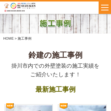
はじめての方へ
施工事例
お客様の声
HOME
>
施工事例
料金について
鈴建の施工事例
掛川市内での外壁塗装の施工実績を
鈴建ブログ
W保証について
ご紹介いたします！
新着情報
会社概要
最新施工事例
お問い合わせ
・
お見積もり
インスタで
LINEで気軽に