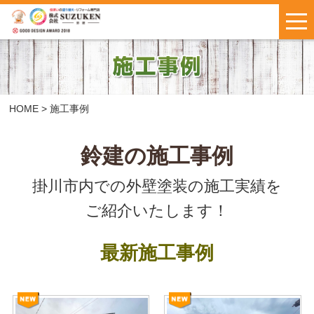
はじめての方へ
施工事例
お客様の声
HOME
>
施工事例
料金について
鈴建の施工事例
掛川市内での外壁塗装の施工実績を
鈴建ブログ
W保証について
ご紹介いたします！
新着情報
会社概要
最新施工事例
お問い合わせ
・
お見積もり
インスタで
LINEで気軽に