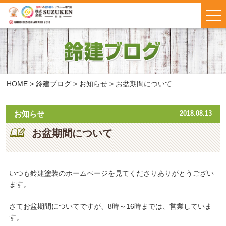
はじめての方へ
施工事例
お客様の声
HOME
>
鈴建ブログ
>
お知らせ
>
お盆期間について
料金について
お知らせ
2018.08.13
お盆期間について
鈴建ブログ
W保証について
新着情報
会社概要
いつも鈴建塗装のホームページを見てくださりありがとうござい
ます。
お問い合わせ
・
お見積もり
さてお盆期間についてですが、8時～16時までは、営業していま
す。
インスタで
LINEで気軽に