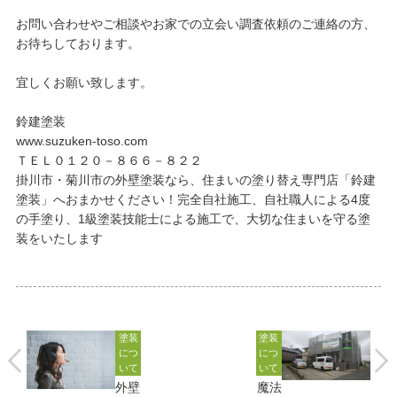
最新施工事例
お問い合わせ
公開中
お問い合わせやご相談やお家での立会い調査依頼のご連絡の方、
お待ちしております。
プライバシーポリシー
宜しくお願い致します。
鈴建塗装
www.suzuken-toso.com
ＴＥＬ０１２０－８６６－８２２
掛川市・菊川市の外壁塗装なら、住まいの塗り替え専門店「鈴建
塗装」へおまかせください！完全自社施工、自社職人による4度
の手塗り、1級塗装技能士による施工で、大切な住まいを守る塗
装をいたします
塗装
塗装
につ
につ
いて
いて
外壁
魔法