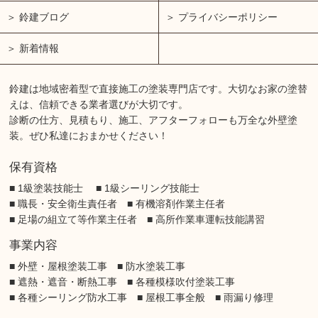
鈴建ブログ
プライバシーポリシー
新着情報
鈴建は地域密着型で直接施工の塗装専門店です。大切なお家の塗替
えは、信頼できる業者選びが大切です。
診断の仕方、見積もり、施工、アフターフォローも万全な外壁塗
装。ぜひ私達におまかせください！
保有資格
■ 1級塗装技能士 ■ 1級シーリング技能士
■ 職長・安全衛生責任者 ■ 有機溶剤作業主任者
■ 足場の組立て等作業主任者 ■ 高所作業車運転技能講習
事業内容
■ 外壁・屋根塗装工事 ■ 防水塗装工事
■ 遮熱・遮音・断熱工事 ■ 各種模様吹付塗装工事
■ 各種シーリング防水工事 ■ 屋根工事全般 ■ 雨漏り修理