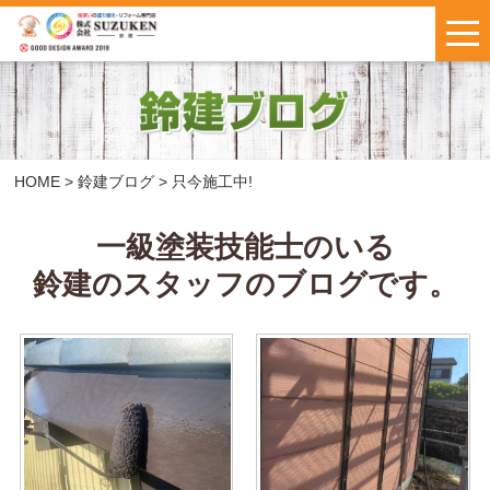
はじめての方へ
施工事例
お客様の声
HOME
>
鈴建ブログ
>
只今施工中!
料金について
一級塗装技能士のいる
鈴建のスタッフのブログです。
鈴建ブログ
W保証について
新着情報
会社概要
お問い合わせ
・
お見積もり
インスタで
LINEで気軽に