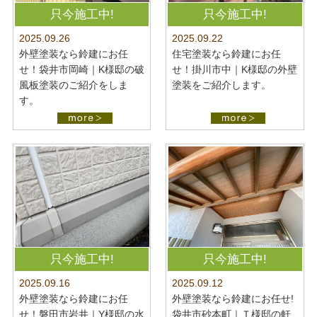
最新施工事例
お問い合わせ
只今施工中!
只今施工中!
公開中
2025.09.22
2025.09.26
プライバシーポリシー
住宅塗装なら鈴建にお任
外壁塗装なら鈴建にお任
せ！掛川市中｜K様邸の外壁
せ！袋井市岡崎｜K様邸の破
塗装をご紹介します。
風板塗装のご紹介をしま
す。
只今施工中!
只今施工中!
2025.09.16
2025.09.12
外壁塗装なら鈴建にお任
外壁塗装なら鈴建にお任せ!
せ！磐田市岩井｜Y様邸の水
袋井市砂本町｜Ｔ様邸の軒