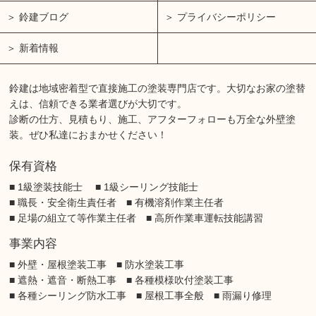
鈴建ブログ
プライバシーポリシー
新着情報
鈴建は地域密着型で直接施工の塗装専門店です。大切なお家の塗替
えは、信頼できる業者選びが大切です。
診断の仕方、見積もり、施工、アフターフォローも万全な外壁塗
装。ぜひ私達におまかせください！
保有資格
■ 1級塗装技能士 ■ 1級シーリング技能士
■ 職長・安全衛生責任者 ■ 有機溶剤作業主任者
■ 足場の組立て等作業主任者 ■ 高所作業車運転技能講習
事業内容
■ 外壁・屋根塗装工事 ■ 防水塗装工事
■ 遮熱・遮音・断熱工事 ■ 各種模様吹付塗装工事
■ 各種シーリング防水工事 ■ 屋根工事全般 ■ 雨漏り修理