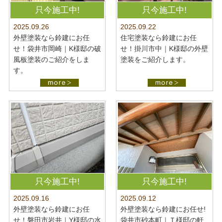
最新施工事例
お問い合わせ
只今施工中!
只今施工中!
公開中
2025.09.22
2025.09.26
プライバシーポリシー
住宅塗装なら鈴建にお任
外壁塗装なら鈴建にお任
せ！掛川市中｜K様邸の外壁
せ！袋井市岡崎｜K様邸の破
塗装をご紹介します。
風板塗装のご紹介をしま
す。
只今施工中!
只今施工中!
2025.09.16
2025.09.12
外壁塗装なら鈴建にお任
外壁塗装なら鈴建にお任せ!
せ！磐田市岩井｜Y様邸の水
袋井市砂本町｜Ｔ様邸の軒