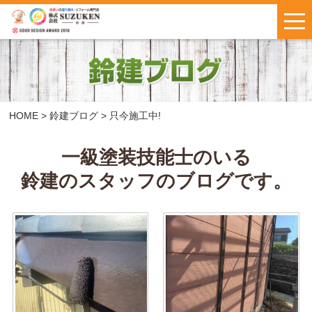
はじめての方へ
施工事例
お客様の声
HOME
>
鈴建ブログ
>
只今施工中!
料金について
一級塗装技能士のいる
鈴建のスタッフのブログです。
鈴建ブログ
W保証について
新着情報
会社概要
お問い合わせ
・
お見積もり
インスタで
LINEで気軽に