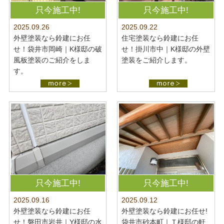
最新施工事例
お問い合わせ
只今施工中!
只今施工中!
公開中
2025.09.22
2025.09.26
プライバシーポリシー
住宅塗装なら鈴建にお任
外壁塗装なら鈴建にお任
せ！掛川市中｜K様邸の外壁
せ！袋井市岡崎｜K様邸の破
塗装をご紹介します。
風板塗装のご紹介をしま
す。
只今施工中!
只今施工中!
2025.09.16
2025.09.12
外壁塗装なら鈴建にお任
外壁塗装なら鈴建にお任せ!
せ！磐田市岩井｜Y様邸の水
袋井市砂本町｜Ｔ様邸の軒