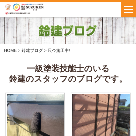
はじめての方へ
施工事例
お客様の声
HOME
>
鈴建ブログ
>
只今施工中!
料金について
一級塗装技能士のいる
鈴建のスタッフのブログです。
鈴建ブログ
W保証について
新着情報
会社概要
お問い合わせ
・
お見積もり
インスタで
LINEで気軽に