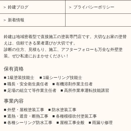
鈴建ブログ
プライバシーポリシー
新着情報
鈴建は地域密着型で直接施工の塗装専門店です。大切なお家の塗替
えは、信頼できる業者選びが大切です。
診断の仕方、見積もり、施工、アフターフォローも万全な外壁塗
装。ぜひ私達におまかせください！
保有資格
■ 1級塗装技能士 ■ 1級シーリング技能士
■ 職長・安全衛生責任者 ■ 有機溶剤作業主任者
■ 足場の組立て等作業主任者 ■ 高所作業車運転技能講習
事業内容
■ 外壁・屋根塗装工事 ■ 防水塗装工事
■ 遮熱・遮音・断熱工事 ■ 各種模様吹付塗装工事
■ 各種シーリング防水工事 ■ 屋根工事全般 ■ 雨漏り修理