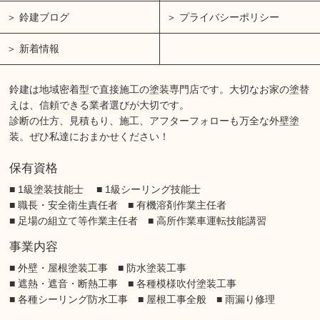
鈴建ブログ
プライバシーポリシー
新着情報
鈴建は地域密着型で直接施工の塗装専門店です。大切なお家の塗替
えは、信頼できる業者選びが大切です。
診断の仕方、見積もり、施工、アフターフォローも万全な外壁塗
装。ぜひ私達におまかせください！
保有資格
■ 1級塗装技能士 ■ 1級シーリング技能士
■ 職長・安全衛生責任者 ■ 有機溶剤作業主任者
■ 足場の組立て等作業主任者 ■ 高所作業車運転技能講習
事業内容
■ 外壁・屋根塗装工事 ■ 防水塗装工事
■ 遮熱・遮音・断熱工事 ■ 各種模様吹付塗装工事
■ 各種シーリング防水工事 ■ 屋根工事全般 ■ 雨漏り修理