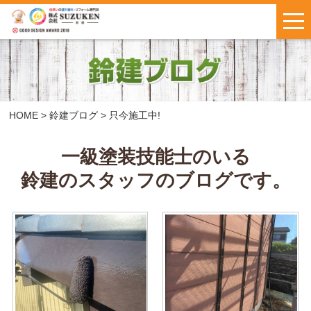
はじめての方へ
施工事例
お客様の声
HOME
>
鈴建ブログ
>
只今施工中!
料金について
一級塗装技能士のいる
鈴建のスタッフのブログです。
鈴建ブログ
W保証について
新着情報
会社概要
お問い合わせ
・
お見積もり
インスタで
LINEで気軽に