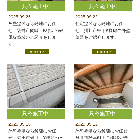
最新施工事例
お問い合わせ
只今施工中!
只今施工中!
公開中
2025.09.22
2025.09.26
プライバシーポリシー
住宅塗装なら鈴建にお任
外壁塗装なら鈴建にお任
せ！掛川市中｜K様邸の外壁
せ！袋井市岡崎｜K様邸の破
塗装をご紹介します。
風板塗装のご紹介をしま
す。
只今施工中!
只今施工中!
2025.09.16
2025.09.12
外壁塗装なら鈴建にお任
外壁塗装なら鈴建にお任せ!
せ！磐田市岩井｜Y様邸の水
袋井市砂本町｜Ｔ様邸の軒