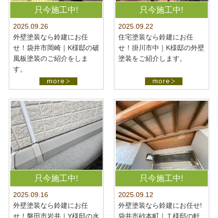
最新施工事例
お問い合わせ
只今施工中!
只今施工中!
公開中
2025.09.22
2025.09.26
プライバシーポリシー
住宅塗装なら鈴建にお任
外壁塗装なら鈴建にお任
せ！掛川市中｜K様邸の外壁
せ！袋井市岡崎｜K様邸の破
塗装をご紹介します。
風板塗装のご紹介をしま
す。
只今施工中!
只今施工中!
2025.09.16
2025.09.12
外壁塗装なら鈴建にお任
外壁塗装なら鈴建にお任せ!
せ！磐田市岩井｜Y様邸の水
袋井市砂本町｜Ｔ様邸の軒