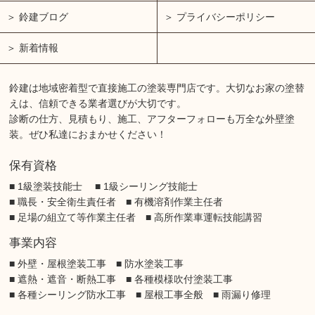
鈴建ブログ
プライバシーポリシー
新着情報
鈴建は地域密着型で直接施工の塗装専門店です。大切なお家の塗替
えは、信頼できる業者選びが大切です。
診断の仕方、見積もり、施工、アフターフォローも万全な外壁塗
装。ぜひ私達におまかせください！
保有資格
■ 1級塗装技能士 ■ 1級シーリング技能士
■ 職長・安全衛生責任者 ■ 有機溶剤作業主任者
■ 足場の組立て等作業主任者 ■ 高所作業車運転技能講習
事業内容
■ 外壁・屋根塗装工事 ■ 防水塗装工事
■ 遮熱・遮音・断熱工事 ■ 各種模様吹付塗装工事
■ 各種シーリング防水工事 ■ 屋根工事全般 ■ 雨漏り修理