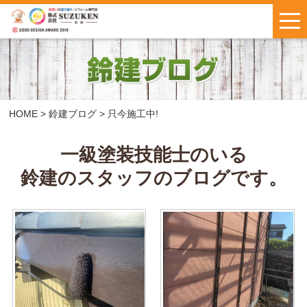
はじめての方へ
施工事例
お客様の声
HOME
>
鈴建ブログ
>
只今施工中!
料金について
一級塗装技能士のいる
鈴建のスタッフのブログです。
鈴建ブログ
W保証について
新着情報
会社概要
お問い合わせ
・
お見積もり
インスタで
LINEで気軽に