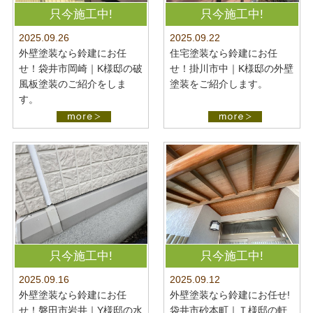
最新施工事例
お問い合わせ
只今施工中!
只今施工中!
公開中
2025.09.22
2025.09.26
プライバシーポリシー
住宅塗装なら鈴建にお任
外壁塗装なら鈴建にお任
せ！掛川市中｜K様邸の外壁
せ！袋井市岡崎｜K様邸の破
塗装をご紹介します。
風板塗装のご紹介をしま
す。
只今施工中!
只今施工中!
2025.09.16
2025.09.12
外壁塗装なら鈴建にお任
外壁塗装なら鈴建にお任せ!
せ！磐田市岩井｜Y様邸の水
袋井市砂本町｜Ｔ様邸の軒