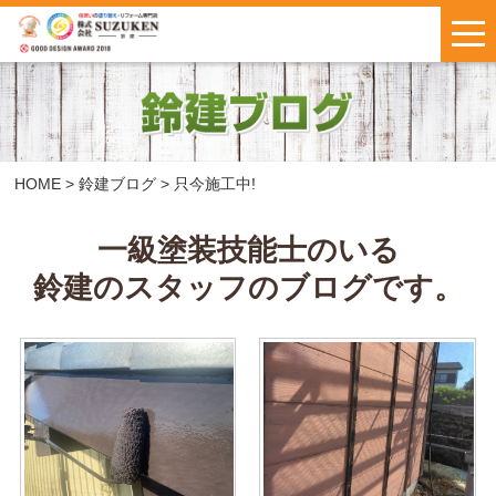
はじめての方へ
施工事例
お客様の声
HOME
>
鈴建ブログ
>
只今施工中!
料金について
一級塗装技能士のいる
鈴建のスタッフのブログです。
鈴建ブログ
W保証について
新着情報
会社概要
お問い合わせ
・
お見積もり
インスタで
LINEで気軽に