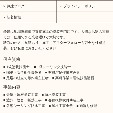
鈴建ブログ
プライバシーポリシー
新着情報
鈴建は地域密着型で直接施工の塗装専門店です。大切なお家の塗替
えは、信頼できる業者選びが大切です。
診断の仕方、見積もり、施工、アフターフォローも万全な外壁塗
装。ぜひ私達におまかせください！
保有資格
■ 1級塗装技能士 ■ 1級シーリング技能士
■ 職長・安全衛生責任者 ■ 有機溶剤作業主任者
■ 足場の組立て等作業主任者 ■ 高所作業車運転技能講習
事業内容
■ 外壁・屋根塗装工事 ■ 防水塗装工事
■ 遮熱・遮音・断熱工事 ■ 各種模様吹付塗装工事
■ 各種シーリング防水工事 ■ 屋根工事全般 ■ 雨漏り修理