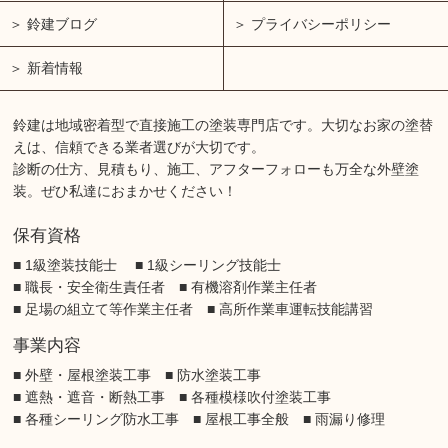
鈴建ブログ
プライバシーポリシー
新着情報
鈴建は地域密着型で直接施工の塗装専門店です。大切なお家の塗替
えは、信頼できる業者選びが大切です。
診断の仕方、見積もり、施工、アフターフォローも万全な外壁塗
装。ぜひ私達におまかせください！
保有資格
■ 1級塗装技能士 ■ 1級シーリング技能士
■ 職長・安全衛生責任者 ■ 有機溶剤作業主任者
■ 足場の組立て等作業主任者 ■ 高所作業車運転技能講習
事業内容
■ 外壁・屋根塗装工事 ■ 防水塗装工事
■ 遮熱・遮音・断熱工事 ■ 各種模様吹付塗装工事
■ 各種シーリング防水工事 ■ 屋根工事全般 ■ 雨漏り修理