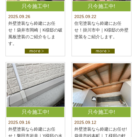
最新施工事例
お問い合わせ
只今施工中!
只今施工中!
公開中
2025.09.22
2025.09.26
プライバシーポリシー
住宅塗装なら鈴建にお任
外壁塗装なら鈴建にお任
せ！掛川市中｜K様邸の外壁
せ！袋井市岡崎｜K様邸の破
塗装をご紹介します。
風板塗装のご紹介をしま
す。
只今施工中!
只今施工中!
2025.09.16
2025.09.12
外壁塗装なら鈴建にお任
外壁塗装なら鈴建にお任せ!
せ！磐田市岩井｜Y様邸の水
袋井市砂本町｜Ｔ様邸の軒