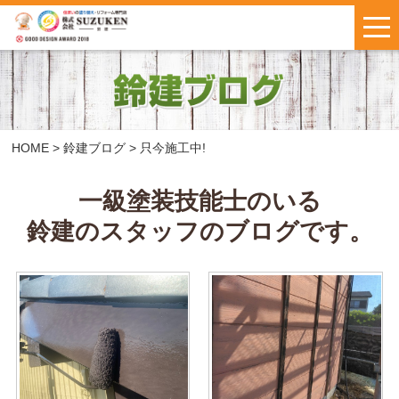
はじめての方へ
施工事例
お客様の声
HOME
>
鈴建ブログ
>
只今施工中!
料金について
一級塗装技能士のいる
鈴建のスタッフのブログです。
鈴建ブログ
W保証について
新着情報
会社概要
お問い合わせ
・
お見積もり
インスタで
LINEで気軽に