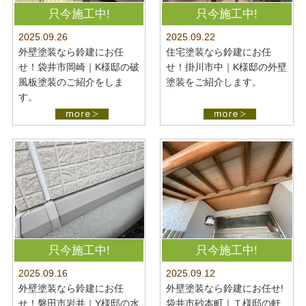
最新施工事例
お問い合わせ
只今施工中!
只今施工中!
公開中
2025.09.22
2025.09.26
プライバシーポリシー
住宅塗装なら鈴建にお任
外壁塗装なら鈴建にお任
せ！掛川市中｜K様邸の外壁
せ！袋井市岡崎｜K様邸の破
塗装をご紹介します。
風板塗装のご紹介をしま
す。
只今施工中!
只今施工中!
2025.09.16
2025.09.12
外壁塗装なら鈴建にお任
外壁塗装なら鈴建にお任せ!
せ！磐田市岩井｜Y様邸の水
袋井市砂本町｜Ｔ様邸の軒