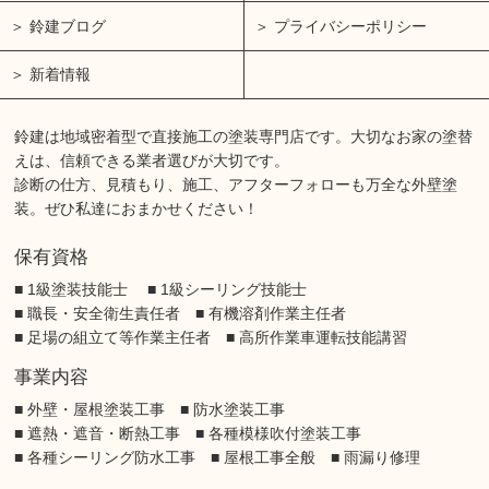
鈴建ブログ
プライバシーポリシー
新着情報
鈴建は地域密着型で直接施工の塗装専門店です。大切なお家の塗替
えは、信頼できる業者選びが大切です。
診断の仕方、見積もり、施工、アフターフォローも万全な外壁塗
装。ぜひ私達におまかせください！
保有資格
■ 1級塗装技能士 ■ 1級シーリング技能士
■ 職長・安全衛生責任者 ■ 有機溶剤作業主任者
■ 足場の組立て等作業主任者 ■ 高所作業車運転技能講習
事業内容
■ 外壁・屋根塗装工事 ■ 防水塗装工事
■ 遮熱・遮音・断熱工事 ■ 各種模様吹付塗装工事
■ 各種シーリング防水工事 ■ 屋根工事全般 ■ 雨漏り修理