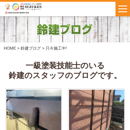
はじめての方へ
施工事例
お客様の声
HOME
>
鈴建ブログ
>
只今施工中!
料金について
一級塗装技能士のいる
鈴建のスタッフのブログです。
鈴建ブログ
W保証について
新着情報
会社概要
お問い合わせ
・
お見積もり
インスタで
LINEで気軽に