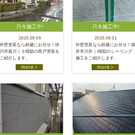
只今施工中!
只今施工中!
2025.09.09
2025.09.01
外壁塗装なら鈴建にお任せ！掛
外壁塗装なら鈴建にお任せ！
川市葛川｜Ｓ様邸の雨戸塗装を
井市川井｜I様邸のシーリング
ご紹介します。
施工をご紹介します。