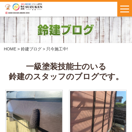
はじめての方へ
施工事例
お客様の声
HOME
>
鈴建ブログ
>
只今施工中!
料金について
一級塗装技能士のいる
鈴建のスタッフのブログです。
鈴建ブログ
W保証について
新着情報
会社概要
お問い合わせ
・
お見積もり
インスタで
LINEで気軽に