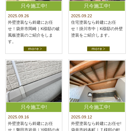
最新施工事例
お問い合わせ
只今施工中!
只今施工中!
公開中
2025.09.22
2025.09.26
プライバシーポリシー
住宅塗装なら鈴建にお任
外壁塗装なら鈴建にお任
せ！掛川市中｜K様邸の外壁
せ！袋井市岡崎｜K様邸の破
塗装をご紹介します。
風板塗装のご紹介をしま
す。
只今施工中!
只今施工中!
2025.09.16
2025.09.12
外壁塗装なら鈴建にお任
外壁塗装なら鈴建にお任せ!
せ！磐田市岩井｜Y様邸の水
袋井市砂本町｜Ｔ様邸の軒