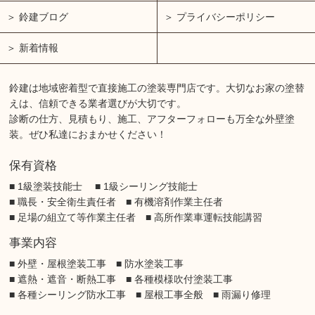
鈴建ブログ
プライバシーポリシー
新着情報
鈴建は地域密着型で直接施工の塗装専門店です。大切なお家の塗替
えは、信頼できる業者選びが大切です。
診断の仕方、見積もり、施工、アフターフォローも万全な外壁塗
装。ぜひ私達におまかせください！
保有資格
■ 1級塗装技能士 ■ 1級シーリング技能士
■ 職長・安全衛生責任者 ■ 有機溶剤作業主任者
■ 足場の組立て等作業主任者 ■ 高所作業車運転技能講習
事業内容
■ 外壁・屋根塗装工事 ■ 防水塗装工事
■ 遮熱・遮音・断熱工事 ■ 各種模様吹付塗装工事
■ 各種シーリング防水工事 ■ 屋根工事全般 ■ 雨漏り修理