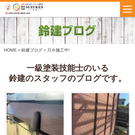
はじめての方へ
施工事例
お客様の声
HOME
>
鈴建ブログ
>
只今施工中!
料金について
一級塗装技能士のいる
鈴建のスタッフのブログです。
鈴建ブログ
W保証について
新着情報
会社概要
お問い合わせ
・
お見積もり
インスタで
LINEで気軽に