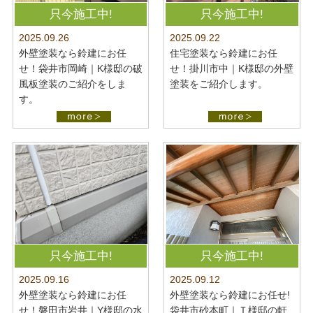
最新施工事例
お問い合わせ
只今施工中!
只今施工中!
公開中
2025.09.22
2025.09.26
プライバシーポリシー
住宅塗装なら鈴建にお任
外壁塗装なら鈴建にお任
せ！掛川市中｜K様邸の外壁
せ！袋井市岡崎｜K様邸の破
塗装をご紹介します。
風板塗装のご紹介をしま
す。
只今施工中!
只今施工中!
2025.09.16
2025.09.12
外壁塗装なら鈴建にお任
外壁塗装なら鈴建にお任せ!
せ！磐田市岩井｜Y様邸の水
袋井市砂本町｜Ｔ様邸の軒