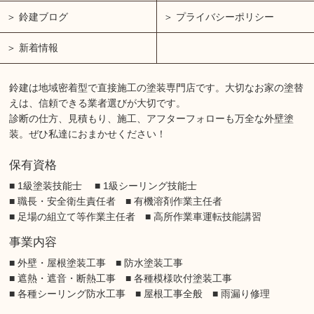
鈴建ブログ
プライバシーポリシー
新着情報
鈴建は地域密着型で直接施工の塗装専門店です。大切なお家の塗替
えは、信頼できる業者選びが大切です。
診断の仕方、見積もり、施工、アフターフォローも万全な外壁塗
装。ぜひ私達におまかせください！
保有資格
■ 1級塗装技能士 ■ 1級シーリング技能士
■ 職長・安全衛生責任者 ■ 有機溶剤作業主任者
■ 足場の組立て等作業主任者 ■ 高所作業車運転技能講習
事業内容
■ 外壁・屋根塗装工事 ■ 防水塗装工事
■ 遮熱・遮音・断熱工事 ■ 各種模様吹付塗装工事
■ 各種シーリング防水工事 ■ 屋根工事全般 ■ 雨漏り修理