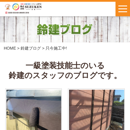
はじめての方へ
施工事例
お客様の声
HOME
>
鈴建ブログ
>
只今施工中!
料金について
一級塗装技能士のいる
鈴建のスタッフのブログです。
鈴建ブログ
W保証について
新着情報
会社概要
お問い合わせ
・
お見積もり
インスタで
LINEで気軽に