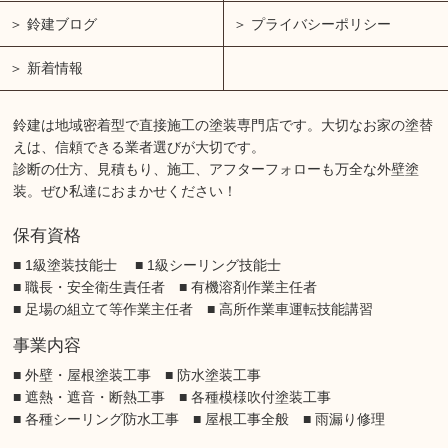
鈴建ブログ
プライバシーポリシー
新着情報
鈴建は地域密着型で直接施工の塗装専門店です。大切なお家の塗替
えは、信頼できる業者選びが大切です。
診断の仕方、見積もり、施工、アフターフォローも万全な外壁塗
装。ぜひ私達におまかせください！
保有資格
■ 1級塗装技能士 ■ 1級シーリング技能士
■ 職長・安全衛生責任者 ■ 有機溶剤作業主任者
■ 足場の組立て等作業主任者 ■ 高所作業車運転技能講習
事業内容
■ 外壁・屋根塗装工事 ■ 防水塗装工事
■ 遮熱・遮音・断熱工事 ■ 各種模様吹付塗装工事
■ 各種シーリング防水工事 ■ 屋根工事全般 ■ 雨漏り修理