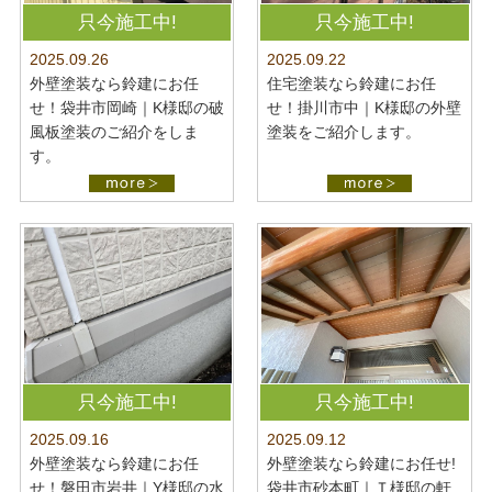
最新施工事例
お問い合わせ
只今施工中!
只今施工中!
公開中
2025.09.22
2025.09.26
プライバシーポリシー
住宅塗装なら鈴建にお任
外壁塗装なら鈴建にお任
せ！掛川市中｜K様邸の外壁
せ！袋井市岡崎｜K様邸の破
塗装をご紹介します。
風板塗装のご紹介をしま
す。
只今施工中!
只今施工中!
2025.09.16
2025.09.12
外壁塗装なら鈴建にお任
外壁塗装なら鈴建にお任せ!
せ！磐田市岩井｜Y様邸の水
袋井市砂本町｜Ｔ様邸の軒