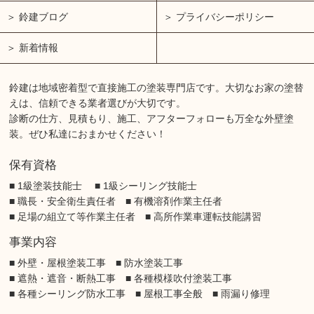
鈴建ブログ
プライバシーポリシー
新着情報
鈴建は地域密着型で直接施工の塗装専門店です。大切なお家の塗替
えは、信頼できる業者選びが大切です。
診断の仕方、見積もり、施工、アフターフォローも万全な外壁塗
装。ぜひ私達におまかせください！
保有資格
■ 1級塗装技能士 ■ 1級シーリング技能士
■ 職長・安全衛生責任者 ■ 有機溶剤作業主任者
■ 足場の組立て等作業主任者 ■ 高所作業車運転技能講習
事業内容
■ 外壁・屋根塗装工事 ■ 防水塗装工事
■ 遮熱・遮音・断熱工事 ■ 各種模様吹付塗装工事
■ 各種シーリング防水工事 ■ 屋根工事全般 ■ 雨漏り修理