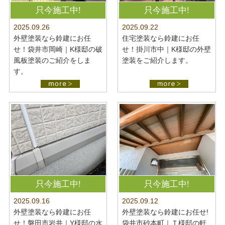
最新施工事例
お問い合わせ
只今施工中!
只今施工中!
公開中
2025.09.22
2025.09.26
プライバシーポリシー
住宅塗装なら鈴建にお任
外壁塗装なら鈴建にお任
せ！掛川市中｜K様邸の外壁
せ！袋井市岡崎｜K様邸の破
塗装をご紹介します。
風板塗装のご紹介をしま
す。
只今施工中!
只今施工中!
2025.09.16
2025.09.12
外壁塗装なら鈴建にお任
外壁塗装なら鈴建にお任せ!
せ！磐田市岩井｜Y様邸の水
袋井市砂本町｜Ｔ様邸の軒