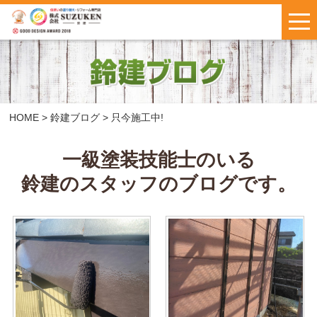
はじめての方へ
施工事例
お客様の声
HOME
>
鈴建ブログ
>
只今施工中!
料金について
一級塗装技能士のいる
鈴建のスタッフのブログです。
鈴建ブログ
W保証について
新着情報
会社概要
お問い合わせ
・
お見積もり
インスタで
LINEで気軽に