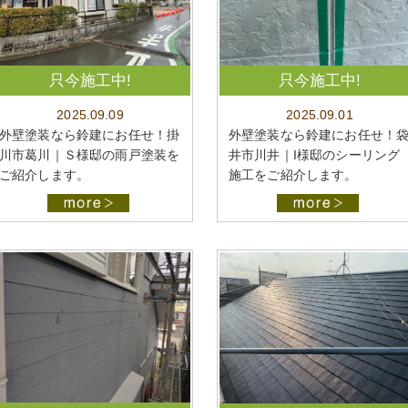
只今施工中!
只今施工中!
2025.09.09
2025.09.01
外壁塗装なら鈴建にお任せ！掛
外壁塗装なら鈴建にお任せ！
川市葛川｜Ｓ様邸の雨戸塗装を
井市川井｜I様邸のシーリング
ご紹介します。
施工をご紹介します。