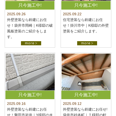
最新施工事例
お問い合わせ
只今施工中!
只今施工中!
公開中
2025.09.22
2025.09.26
プライバシーポリシー
住宅塗装なら鈴建にお任
外壁塗装なら鈴建にお任
せ！掛川市中｜K様邸の外壁
せ！袋井市岡崎｜K様邸の破
塗装をご紹介します。
風板塗装のご紹介をしま
す。
只今施工中!
只今施工中!
2025.09.16
2025.09.12
外壁塗装なら鈴建にお任
外壁塗装なら鈴建にお任せ!
せ！磐田市岩井｜Y様邸の水
袋井市砂本町｜Ｔ様邸の軒