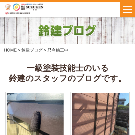
はじめての方へ
施工事例
お客様の声
HOME
>
鈴建ブログ
>
只今施工中!
料金について
一級塗装技能士のいる
鈴建のスタッフのブログです。
鈴建ブログ
W保証について
新着情報
会社概要
お問い合わせ
・
お見積もり
インスタで
LINEで気軽に