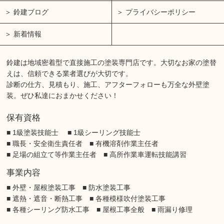
鈴建ブログ
プライバシーポリシー
新着情報
鈴建は地域密着型で直接施工の塗装専門店です。大切なお家の塗替
えは、信頼できる業者選びが大切です。
診断の仕方、見積もり、施工、アフターフォローも万全な外壁塗
装。ぜひ私達におまかせください！
保有資格
■ 1級塗装技能士 ■ 1級シーリング技能士
■ 職長・安全衛生責任者 ■ 有機溶剤作業主任者
■ 足場の組立て等作業主任者 ■ 高所作業車運転技能講習
事業内容
■ 外壁・屋根塗装工事 ■ 防水塗装工事
■ 遮熱・遮音・断熱工事 ■ 各種模様吹付塗装工事
■ 各種シーリング防水工事 ■ 屋根工事全般 ■ 雨漏り修理