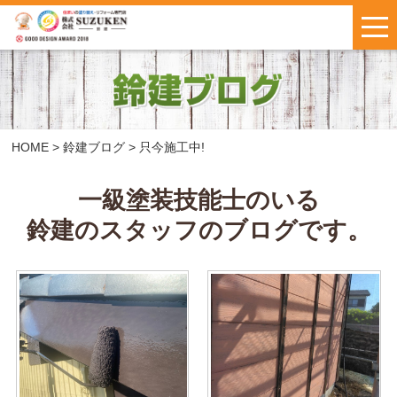
はじめての方へ
施工事例
お客様の声
HOME
>
鈴建ブログ
>
只今施工中!
料金について
一級塗装技能士のいる
鈴建のスタッフのブログです。
鈴建ブログ
W保証について
新着情報
会社概要
お問い合わせ
・
お見積もり
インスタで
LINEで気軽に