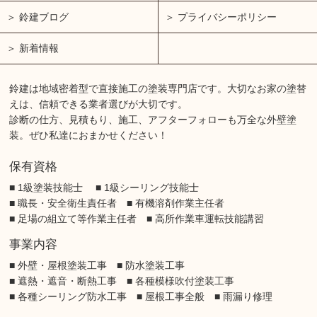
鈴建ブログ
プライバシーポリシー
新着情報
鈴建は地域密着型で直接施工の塗装専門店です。大切なお家の塗替
えは、信頼できる業者選びが大切です。
診断の仕方、見積もり、施工、アフターフォローも万全な外壁塗
装。ぜひ私達におまかせください！
保有資格
■ 1級塗装技能士 ■ 1級シーリング技能士
■ 職長・安全衛生責任者 ■ 有機溶剤作業主任者
■ 足場の組立て等作業主任者 ■ 高所作業車運転技能講習
事業内容
■ 外壁・屋根塗装工事 ■ 防水塗装工事
■ 遮熱・遮音・断熱工事 ■ 各種模様吹付塗装工事
■ 各種シーリング防水工事 ■ 屋根工事全般 ■ 雨漏り修理