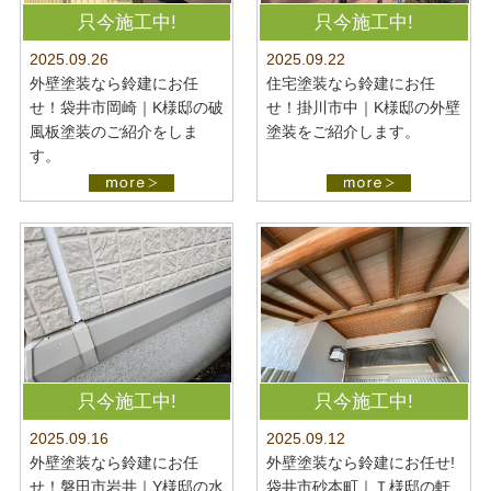
最新施工事例
お問い合わせ
只今施工中!
只今施工中!
公開中
2025.09.22
2025.09.26
プライバシーポリシー
住宅塗装なら鈴建にお任
外壁塗装なら鈴建にお任
せ！掛川市中｜K様邸の外壁
せ！袋井市岡崎｜K様邸の破
塗装をご紹介します。
風板塗装のご紹介をしま
す。
只今施工中!
只今施工中!
2025.09.16
2025.09.12
外壁塗装なら鈴建にお任
外壁塗装なら鈴建にお任せ!
せ！磐田市岩井｜Y様邸の水
袋井市砂本町｜Ｔ様邸の軒