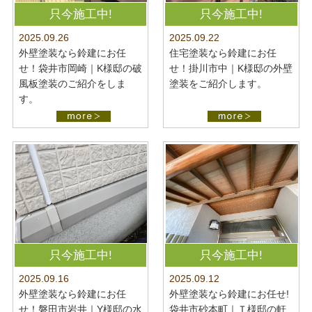
最新施工事例
お問い合わせ
只今施工中!
只今施工中!
公開中
2025.09.22
2025.09.26
プライバシーポリシー
住宅塗装なら鈴建にお任
外壁塗装なら鈴建にお任
せ！掛川市中｜K様邸の外壁
せ！袋井市岡崎｜K様邸の破
塗装をご紹介します。
風板塗装のご紹介をしま
す。
只今施工中!
只今施工中!
2025.09.16
2025.09.12
外壁塗装なら鈴建にお任
外壁塗装なら鈴建にお任せ!
せ！磐田市岩井｜Y様邸の水
袋井市砂本町｜Ｔ様邸の軒