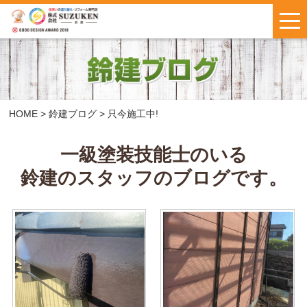
はじめての方へ
施工事例
お客様の声
HOME
>
鈴建ブログ
>
只今施工中!
料金について
一級塗装技能士のいる
鈴建のスタッフのブログです。
鈴建ブログ
W保証について
新着情報
会社概要
お問い合わせ
・
お見積もり
インスタで
LINEで気軽に