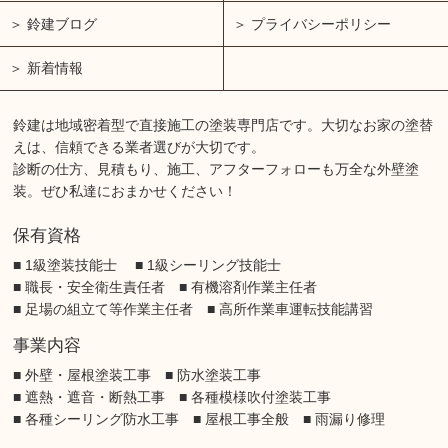
鈴建ブログ
プライバシーポリシー
新着情報
鈴建は地域密着型で直接施工の塗装専門店です。大切なお家の塗替
えは、信頼できる業者選びが大切です。
診断の仕方、見積もり、施工、アフターフォローも万全な外壁塗
装。ぜひ私達におまかせください！
保有資格
■ 1級塗装技能士 ■ 1級シーリング技能士
■ 職長・安全衛生責任者 ■ 有機溶剤作業主任者
■ 足場の組立て等作業主任者 ■ 高所作業車運転技能講習
事業内容
■ 外壁・屋根塗装工事 ■ 防水塗装工事
■ 遮熱・遮音・断熱工事 ■ 各種模様吹付塗装工事
■ 各種シーリング防水工事 ■ 屋根工事全般 ■ 雨漏り修理