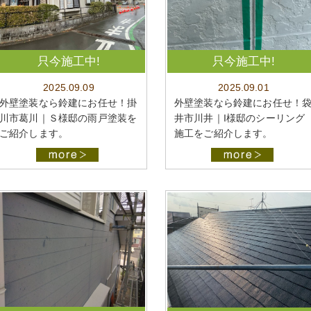
只今施工中!
只今施工中!
2025.09.09
2025.09.01
外壁塗装なら鈴建にお任せ！掛
外壁塗装なら鈴建にお任せ！
川市葛川｜Ｓ様邸の雨戸塗装を
井市川井｜I様邸のシーリング
ご紹介します。
施工をご紹介します。