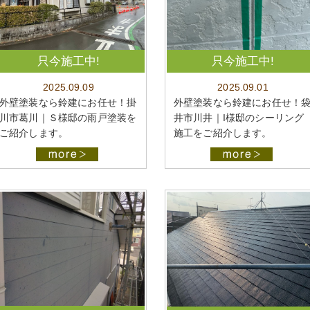
只今施工中!
只今施工中!
2025.09.09
2025.09.01
外壁塗装なら鈴建にお任せ！掛
外壁塗装なら鈴建にお任せ！
川市葛川｜Ｓ様邸の雨戸塗装を
井市川井｜I様邸のシーリング
ご紹介します。
施工をご紹介します。