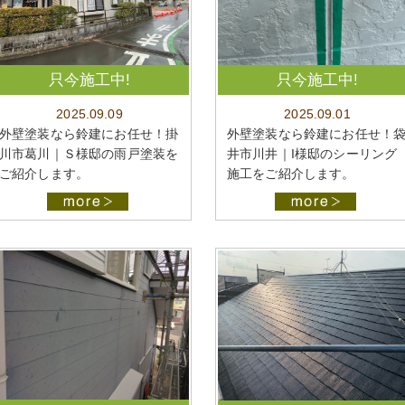
只今施工中!
只今施工中!
2025.09.09
2025.09.01
外壁塗装なら鈴建にお任せ！掛
外壁塗装なら鈴建にお任せ！
川市葛川｜Ｓ様邸の雨戸塗装を
井市川井｜I様邸のシーリング
ご紹介します。
施工をご紹介します。