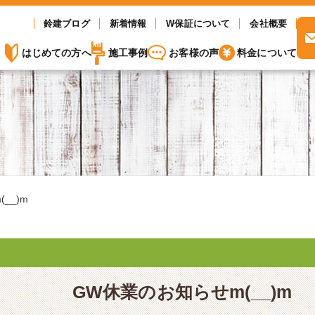
鈴建ブログ
新着情報
W保証について
会社概要
はじめての方へ
施工事例
お客様の声
料金について
__)m
GW休業のお知らせm(__)m