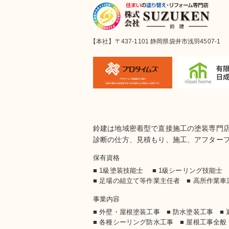
【本社】〒437-1101 静岡県袋井市浅羽4507-1
鈴建は地域密着型で直接施工の塗装専門
診断の仕方、見積もり、施工、アフター
保有資格
■ 1級塗装技能士 ■ 1級シーリング技能
■ 足場の組立て等作業主任者 ■ 高所作業
事業内容
■ 外壁・屋根塗装工事 ■ 防水塗装工事
■
■ 各種シーリング防水工事 ■ 屋根工事全般