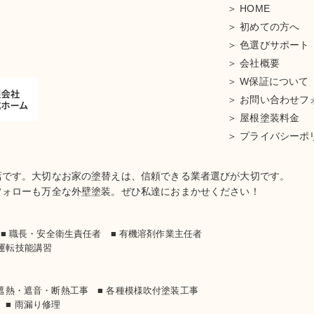
HOME
初めての方へ
色選びサポート
会社概要
W保証について
お問い合わせフ
屋根塗装料金
プライバシーポ
店です。大切なお家の塗替えは、信頼できる業者選びが大切です。
フォローも万全な外壁塗装。ぜひ私達におまかせください！
士
■ 職長・安全衛生責任者 ■ 有機溶剤作業主任者
車運転技能講習
 遮熱・遮音・断熱工事 ■ 各種模様吹付塗装工事
 ■ 雨漏り修理