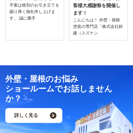
平素は格別のお引き立てを
客様大感謝祭を開催し
賜り厚く御礼申し上げま
ます！
す。 誠に勝手
こんにちは！ 外壁・屋根
塗装の専門店「株式会社鈴
建（スズケン
外壁・屋根のお悩み
ショールームでお話しません
か？
詳しく見る