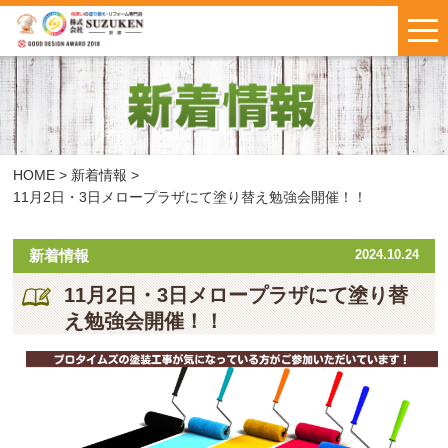
はじめての方へ
施工事例
お客様の声
HOME
>
新着情報
>
11月2日・3日メロープラザにて塗り替え勉強会開催！！
料金について
新着情報
2024.10.24
鈴建ブログ
W保証について
11月2日・3日メロープラザにて塗り替
え勉強会開催！！
新着情報
会社概要
お問い合わせ
・
お見積もり
インスタで
LINEで気軽に