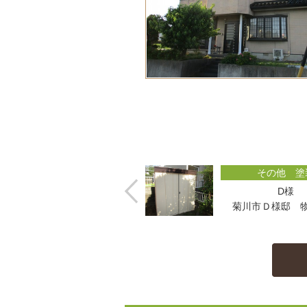
その他 塗
D様
菊川市Ｄ様邸 