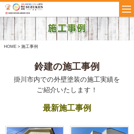
はじめての方へ
施工事例
お客様の声
HOME
>
施工事例
料金について
鈴建の施工事例
掛川市内での外壁塗装の施工実績を
鈴建ブログ
W保証について
ご紹介いたします！
新着情報
会社概要
最新施工事例
お問い合わせ
・
お見積もり
インスタで
LINEで気軽に