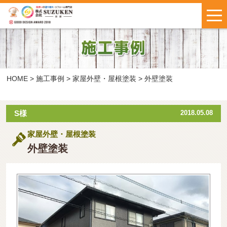
はじめての方へ
施工事例
お客様の声
HOME
>
施工事例
>
家屋外壁・屋根塗装
>
外壁塗装
料金について
S様
2018.05.08
家屋外壁・屋根塗装
鈴建ブログ
W保証について
外壁塗装
新着情報
会社概要
お問い合わせ
・
お見積もり
インスタで
LINEで気軽に