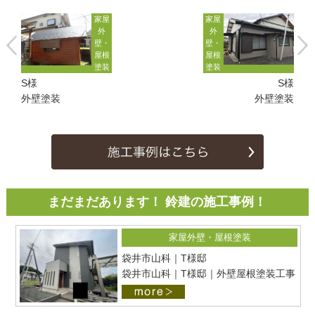
家屋
家屋
外
外
壁・
壁・
屋根
屋根
塗装
塗装
S様
S様
外壁塗装
外壁塗装
まだまだあります！ 鈴建の施工事例！
家屋外壁・屋根塗装
袋井市山科｜T様邸
袋井市山科｜T様邸｜外壁屋根塗装工事