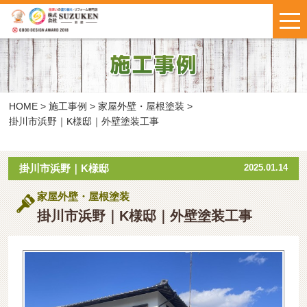
はじめての方へ
施工事例
お客様の声
HOME
>
施工事例
>
家屋外壁・屋根塗装
>
掛川市浜野｜K様邸｜外壁塗装工事
料金について
掛川市浜野｜K様邸
2025.01.14
鈴建ブログ
W保証について
家屋外壁・屋根塗装
掛川市浜野｜K様邸｜外壁塗装工事
新着情報
会社概要
お問い合わせ
・
お見積もり
インスタで
LINEで気軽に