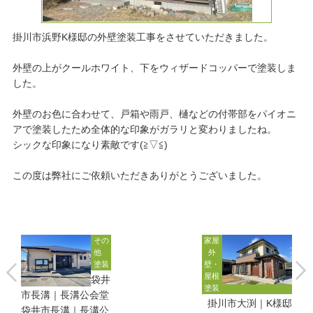
掛川市浜野K様邸の外壁塗装工事をさせていただきました。
外壁の上がクールホワイト、下をウィザードコッパーで塗装しま
した。
外壁のお色に合わせて、戸箱や雨戸、樋などの付帯部をパイオニ
アで塗装したため全体的な印象がガラリと変わりましたね。
シックな印象になり素敵です(≧▽≦)
この度は弊社にご依頼いただきありがとうございました。
その
家屋
他
外
塗装
壁・
屋根
袋井
塗装
市長溝｜長溝公会堂
掛川市大渕｜K様邸
袋井市長溝｜長溝公