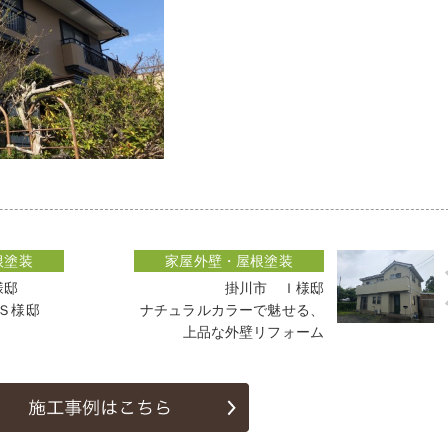
根塗装
家屋外壁・屋根塗装
様邸
掛川市 Ｉ様邸
Ｓ様邸
ナチュラルカラーで魅せる、
上品な外壁リフォーム