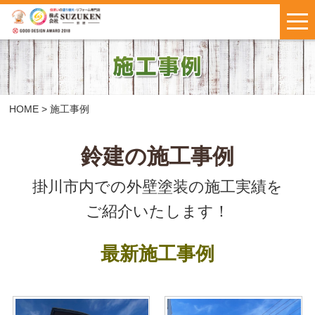
はじめての方へ
施工事例
お客様の声
HOME
>
施工事例
料金について
鈴建の施工事例
掛川市内での外壁塗装の施工実績を
鈴建ブログ
W保証について
ご紹介いたします！
新着情報
会社概要
最新施工事例
お問い合わせ
・
お見積もり
インスタで
LINEで気軽に